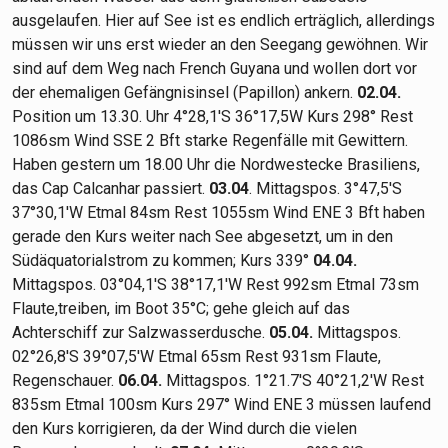
ausgelaufen. Hier auf See ist es endlich erträglich, allerdings
müssen wir uns erst wieder an den Seegang gewöhnen. Wir
sind auf dem Weg nach French Guyana und wollen dort vor
der ehemaligen Gefängnisinsel (Papillon) ankern.
02.04.
Position um 13.30. Uhr 4°28,1'S 36°17,5W Kurs 298° Rest
1086sm Wind SSE 2 Bft starke Regenfälle mit Gewittern.
Haben gestern um 18.00 Uhr die Nordwestecke Brasiliens,
das Cap Calcanhar passiert.
03.04
. Mittagspos. 3°47,5'S
37°30,1'W Etmal 84sm Rest 1055sm Wind ENE 3 Bft haben
gerade den Kurs weiter nach See abgesetzt, um in den
Südäquatorialstrom zu kommen; Kurs 339°
04.04.
Mittagspos. 03°04,1'S 38°17,1'W Rest 992sm Etmal 73sm
Flaute,treiben, im Boot 35°C; gehe gleich auf das
Achterschiff zur Salzwasserdusche.
05.04.
Mittagspos.
02°26,8'S 39°07,5'W Etmal 65sm Rest 931sm Flaute,
Regenschauer.
06.04.
Mittagspos. 1°21.7'S 40°21,2'W Rest
835sm Etmal 100sm Kurs 297° Wind ENE 3 müssen laufend
den Kurs korrigieren, da der Wind durch die vielen