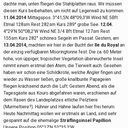
dachte man, unten fliegen die Stahlplatten raus. Wir müssen
diesen Kurs beibehalten, um nicht auf Legerwall zu kommen.
11.04.2014
Mittagspos. 3°41,5N 48°09,3'W Wind NE 5Bft
Etmal 128sm Rest 282sm Kurs 289° grobe See.
12.04.
4°29'N 50°08,2'W Wind NE 3/4 Bft Etmal 127sm Rest
155sm Kurs 282° schönes Segeln im Passat. Gestern, am
13.04.2014,
machten wir hier in der Bucht der
Ile du Royal
an
der einzig verfügbaren Mooringtonne fest. Die ca. 60 Meter
hohe, von üppiger, tropischer Vegetation überwucherte Insel
nimmt einem erstmal den Atem, die Tierwelt auch. Gesehen
haben wir schon eine Schildkröte, welche Angler fingen und
wieder zu Wasser ließen, große knallbunte Papageien
fliegen krächsend durch die Luft. Gestern Abend, als die
Tagesgäste aus Kouro abgefahren waren, erschienen auf
dem Rasen des Landeplatzes etliche Pelztiere
(Murmeltiere?). Hühner und Hähne laufen hier frei herum.
Heute Nachmittag wollen wir erstmals an Land, sind sehr
gespannt auf die ehemalige
Sträflingsinsel Papillion
.
Unsere Position 05°17'N 52°35,2'W.