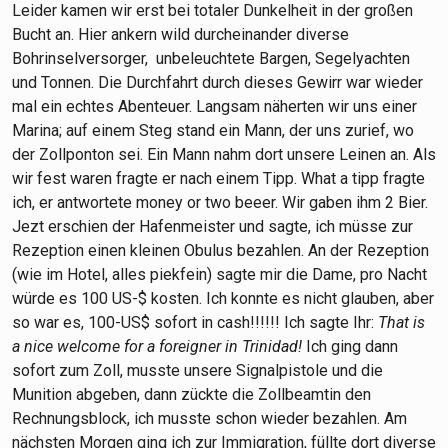
Leider kamen wir erst bei totaler Dunkelheit in der großen
Bucht an. Hier ankern wild durcheinander diverse
Bohrinselversorger, unbeleuchtete Bargen, Segelyachten
und Tonnen. Die Durchfahrt durch dieses Gewirr war wieder
mal ein echtes Abenteuer. Langsam näherten wir uns einer
Marina; auf einem Steg stand ein Mann, der uns zurief, wo
der Zollponton sei. Ein Mann nahm dort unsere Leinen an. Als
wir fest waren fragte er nach einem Tipp. What a tipp fragte
ich, er antwortete money or two beeer. Wir gaben ihm 2 Bier.
Jezt erschien der Hafenmeister und sagte, ich müsse zur
Rezeption einen kleinen Obulus bezahlen. An der Rezeption
(wie im Hotel, alles piekfein) sagte mir die Dame, pro Nacht
würde es 100 US-$ kosten. Ich konnte es nicht glauben, aber
so war es, 100-US$ sofort in cash!!!!!! Ich sagte Ihr:
That is
a nice welcome for a foreigner in Trinidad!
Ich ging dann
sofort zum Zoll, musste unsere Signalpistole und die
Munition abgeben, dann zückte die Zollbeamtin den
Rechnungsblock, ich musste schon wieder bezahlen. Am
nächsten Morgen ging ich zur Immigration, füllte dort diverse