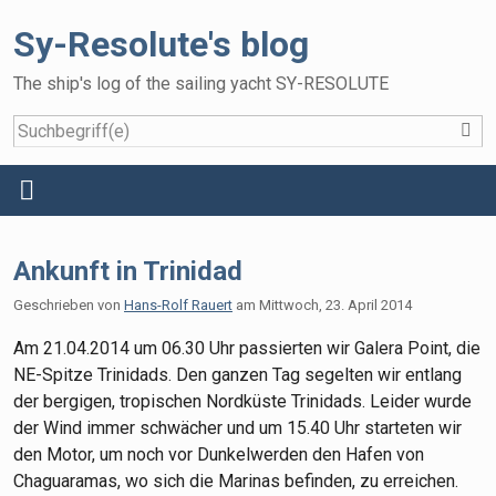
Sy-Resolute's blog
The ship's log of the sailing yacht SY-RESOLUTE
S
Home
Menü
Reisen
Ankunft in Trinidad
Das Schiff
Geschrieben von
Hans-Rolf Rauert
am
Mittwoch, 23. April 2014
Die Crew
Am 21.04.2014 um 06.30 Uhr passierten wir Galera Point, die
Gallery
NE-Spitze Trinidads. Den ganzen Tag segelten wir entlang
der bergigen, tropischen Nordküste Trinidads. Leider wurde
Gästebuch
der Wind immer schwächer und um 15.40 Uhr starteten wir
den Motor, um noch vor Dunkelwerden den Hafen von
Chaguaramas, wo sich die Marinas befinden, zu erreichen.