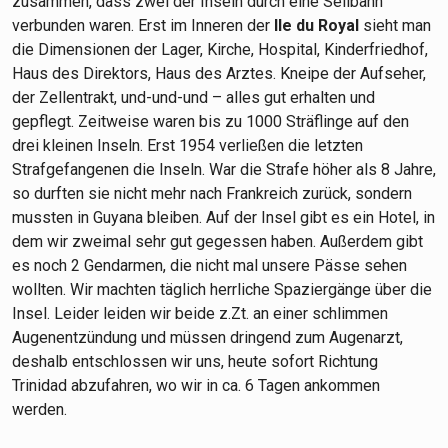
zusammen, dass zwei der Inseln durch eine Seilbahn
verbunden waren. Erst im Inneren der
Ile du
Royal
sieht man
die Dimensionen der Lager, Kirche, Hospital, Kinderfriedhof,
Haus des Direktors, Haus des Arztes. Kneipe der Aufseher,
der Zellentrakt, und-und-und – alles gut erhalten und
gepflegt. Zeitweise waren bis zu 1000 Sträflinge auf den
drei kleinen Inseln. Erst 1954 verließen die letzten
Strafgefangenen die Inseln. War die Strafe höher als 8 Jahre,
so durften sie nicht mehr nach Frankreich zurück, sondern
mussten in Guyana bleiben. Auf der Insel gibt es ein Hotel, in
dem wir zweimal sehr gut gegessen haben. Außerdem gibt
es noch 2 Gendarmen, die nicht mal unsere Pässe sehen
wollten. Wir machten täglich herrliche Spaziergänge über die
Insel. Leider leiden wir beide z.Zt. an einer schlimmen
Augenentzündung und müssen dringend zum Augenarzt,
deshalb entschlossen wir uns, heute sofort Richtung
Trinidad abzufahren, wo wir in ca. 6 Tagen ankommen
werden.