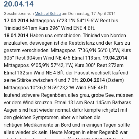
20.04.14
Geschrieben von
Michael Schau
am
Donnerstag, 17. April 2014
17.04.2014
Mittagspos. 6°23.1'N 54°19,6'W Rest bis
Trinidad 541sm Kurs 296° Wind ENE 4 Bft.
18.04.2014
Haben uns entschieden, Trinidad von Norden
anzulaufen, deswegen ist die Restdistanz und der Kurs zu
gestern verschieden. Mittagspos. 7°36,9'N 56°01,3'W, Kurs
305° Rest 304sm Wind NE 4/5 Etmal 113sm.
19.04.2014
Mittagspos. 9°05,9'N 57°42,1'W, Kurs.300° Rest 272sm
Etmal 132sm Wind NE 4 Bft; der Passat wechselt laufend
seine Stärke zwischen 4 und 7 Bft.
20.04.2014
(Ostern)
Mittagspos.10°36,5'N 59°23,3'W Wind ENE 4Bft
laufend schwere Regenböen, alles grau, grobe See, müssen
vor dem Wind kreuzen. Etmal 131sm Rest 145sm Barbaras
Augen sind fast wieder normal, dafür kämpfe ich jetzt mit
den gleichen Symptomen, aber wir haben die
richtigen Medikamente an Bord und in einigen Tagen sollte
alles wieder ok sein. Heute Morgen in einer Regenbö war