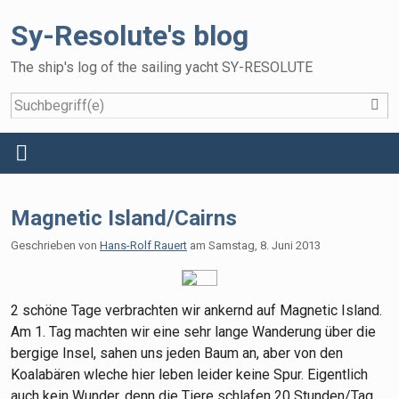
Sy-Resolute's blog
The ship's log of the sailing yacht SY-RESOLUTE
S
Home
Menü
Reisen
Magnetic Island/Cairns
Das Schiff
Geschrieben von
Hans-Rolf Rauert
am
Samstag, 8. Juni 2013
Die Crew
Gallery
2 schöne Tage verbrachten wir ankernd auf Magnetic Island.
Gästebuch
Am 1. Tag machten wir eine sehr lange Wanderung über die
bergige Insel, sahen uns jeden Baum an, aber von den
Koalabären wleche hier leben leider keine Spur. Eigentlich
auch kein Wunder, denn die Tiere schlafen 20 Stunden/Tag.