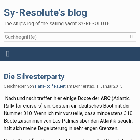
Sy-Resolute's blog
The ship's log of the sailing yacht SY-RESOLUTE
S
Home
Menü
Reisen
Die Silvesterparty
Das Schiff
Geschrieben von
Hans-Rolf Rauert
am
Donnerstag, 1. Januar 2015
Die Crew
Nach und nach treffen hier einige Boote der
ARC
(Atlantic
Gallery
Rally for cruisers) ein. Gestern ein deutsches Boot mit der
Nummer 318. Wenn ich mir vorstelle, dass mindestens 318
Gästebuch
Boote zusammen von Las Palmas über den Atlantik segeln,
hält sich meine Begeisterung in sehr engen Grenzen.