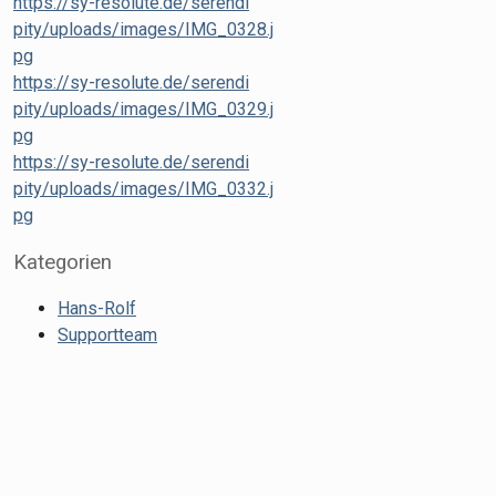
https://sy-resolute.de/serendi
pity/uploads/images/IMG_0328.j
pg
https://sy-resolute.de/serendi
pity/uploads/images/IMG_0329.j
pg
https://sy-resolute.de/serendi
pity/uploads/images/IMG_0332.j
pg
Kategorien
XML
Hans-Rolf
XML
Supportteam