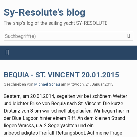
Sy-Resolute's blog
The ship's log of the sailing yacht SY-RESOLUTE
S
Home
Menü
Reisen
BEQUIA - ST. VINCENT 20.01.2015
Das Schiff
Geschrieben von
Michael Schau
am
Mittwoch, 21. Januar 2015
Die Crew
Gestern, am 20.01.2014, segelten wir bei schönem Wetter
Gallery
und leichter Brise von Bequia nach St. Vincent. Die kurze
Distanz von 8 sm war schnell abgelaufen. Wir liegen hier in
Gästebuch
der Blue Lagoon hinter einem Riff. An dem kleinen Strand
liegen Wracks, u.a. 2 Segelyachten und ein
unbeschädigtes Freifall-Rettungsboot. Auf meine Frage