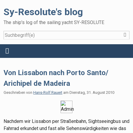
Sy-Resolute's blog
The ship's log of the sailing yacht SY-RESOLUTE
S
Home
Menü
Reisen
Von Lissabon nach Porto Santo/
Das Schiff
Arichipel de Madeira
Die Crew
Geschrieben von
Hans-Rolf Rauert
am
Dienstag, 31. August 2010
Gallery
Gästebuch
Nachdem wir Lissabon per Straßenbahn, Sightseeingbus und
Fahrrad erkundet und fast alle Sehenswürdigkeiten wie das